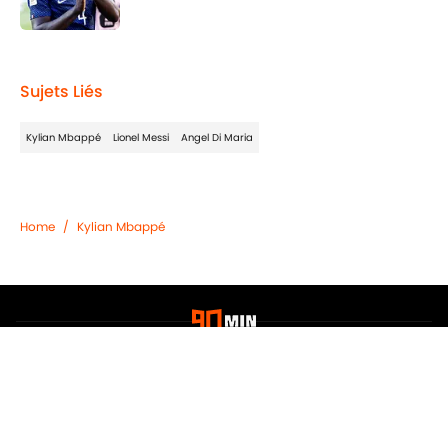
Published by on Invalid Date
2 related articles loaded
Sujets Liés
Kylian Mbappé
Lionel Messi
Angel Di Maria
Home
/
Kylian Mbappé
Confidentialité
Politique de Cookie
Termes & Conditions
À PROPOS DE 90MIN
Minute Media
Jobs