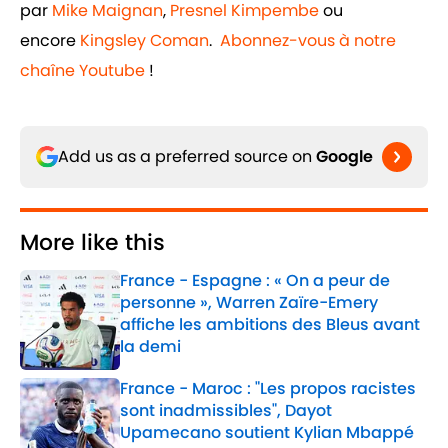
par
Mike Maignan
,
Presnel Kimpembe
ou
encore
Kingsley Coman
.
Abonnez-vous à notre
chaîne Youtube
!
Add us as a preferred source on
Google
More like this
France - Espagne : « On a peur de
personne », Warren Zaïre-Emery
affiche les ambitions des Bleus avant
la demi
Published by on Invalid Date
France - Maroc : "Les propos racistes
sont inadmissibles", Dayot
Upamecano soutient Kylian Mbappé