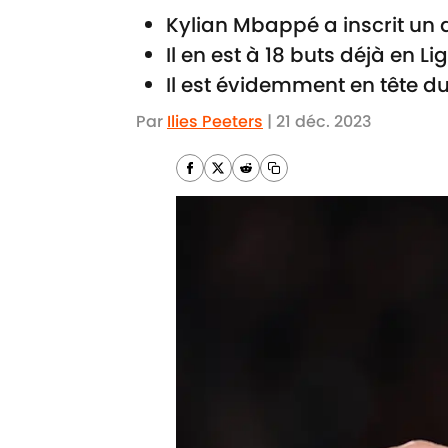
Kylian Mbappé a inscrit un 
Il en est à 18 buts déjà en Li
Il est évidemment en tête 
Par
Ilies Peeters
|
21 déc. 2023