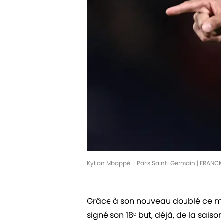
Kylian Mbappé - Paris Saint-Germain | FRANC
Grâce à son nouveau doublé ce me
signé son 18ᵉ but, déjà, de la sais