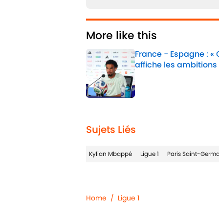
More like this
France - Espagne : «
affiche les ambitions
Published by on Invalid 
1 related articles loaded
Sujets Liés
Kylian Mbappé
Ligue 1
Paris Saint-Germ
Home
/
Ligue 1