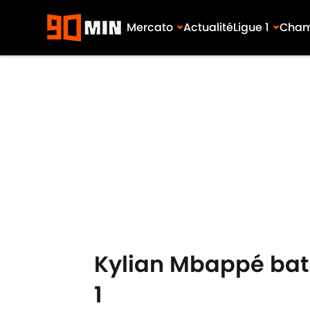
Mercato
Actualité
Ligue 1
Cham
Skip to main content
Kylian Mbappé bat 
1