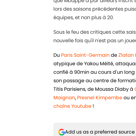
que Mbappé a par ailleurs inscrit
lors des saisons précédentes puis
équipes, et non plus à 20.
Sous le feu des critiques cette sa
nouvelle fois qu'il n'est pas un joue
Du
Paris Saint-Germain
de
Zlatan
atypique de Yakou Méïté, attaquant 
confié à 90min au cours d'un long e
son passage au centre de formatio
Titis Parisiens, de Moussa Diaby à
Maignan
,
Presnel Kimpembe
ou e
chaîne Youtube
!
Add us as a preferred source