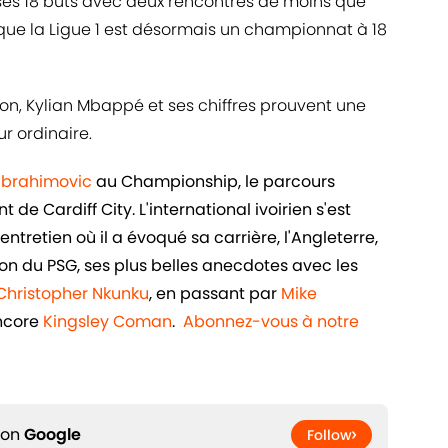
 ses 18 buts avec deux rencontres de moins que
que la Ligue 1 est désormais un championnat à 18
ison, Kylian Mbappé et ses chiffres prouvent une
ur ordinaire.
 Ibrahimovic
au Championship, le parcours
de Cardiff City. L'international ivoirien s'est
ntretien où il a évoqué sa carrière, l'Angleterre,
n du PSG, ses plus belles anecdotes avec les
Christopher Nkunku
, en passant par
Mike
ncore
Kingsley Coman
.
Abonnez-vous à notre
 on
Google
Follow