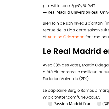
pic.twitter.com/gvSy5URvfT
— Real Madrid Univers (@Real_Univ
Bien loin de son niveau d'antan, l
recrue de la Liga cette saison sui
et
Antoine Griezmann
font malheur
Le Real Madrid e
Avec 38% des votes, Martin Odegaa
a été élu comme le meilleur joueur
Federico Valverde (21%).
Le capitaine Sergio Ramos a marqué
??
pic.twitter.com/0NeSxtd5E5
— ⚪️ Passion Madrid France ⚪️ (@