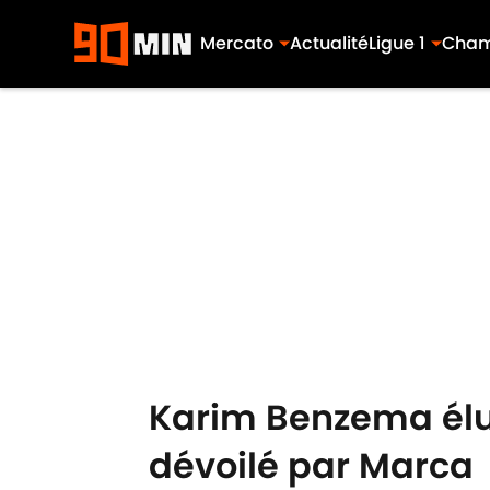
Mercato
Actualité
Ligue 1
Cham
Skip to main content
Karim Benzema élu 
dévoilé par Marca