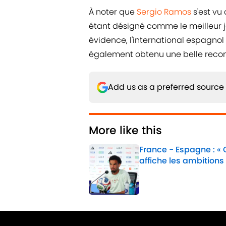
À noter que
Sergio Ramos
s'est vu
étant désigné comme le meilleur 
évidence, l'international espagnol
également obtenu une belle reco
Add us as a preferred source
More like this
France - Espagne : «
affiche les ambitions
Published by on Invalid 
1 related articles loaded