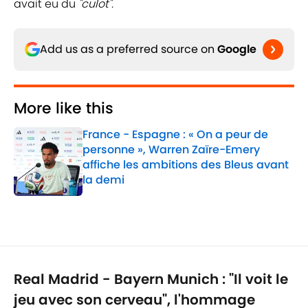
avait eu du
"culot".
Add us as a preferred source on
Google
More like this
France - Espagne : « On a peur de
personne », Warren Zaïre-Emery
affiche les ambitions des Bleus avant
la demi
Published by on Invalid Date
1 related articles loaded
Real Madrid - Bayern Munich : "Il voit le
jeu avec son cerveau", l'hommage