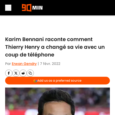
Skip to main content
Karim Bennani raconte comment
Thierry Henry a changé sa vie avec un
coup de téléphone
Par
Erwan Gendry
|
7 févr. 2022
Add us as a preferred source