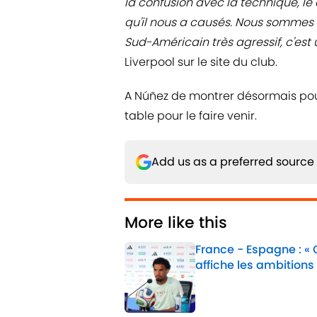
la confusion avec la technique, le
qu'il nous a causés. Nous somme
Sud-Américain très agressif, c'est
Liverpool sur le site du club.
A Núñez de montrer désormais pour
table pour le faire venir.
Add us as a preferred source
More like this
France - Espagne : «
affiche les ambitions
Published by on Invalid 