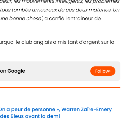
 désir, les mouvements intelligents, les problèmes
s tous tombés amoureux de ces deux matches. Un
 une bonne chose",
a confié l'entraîneur de
quoi le club anglais a mis tant d'argent sur la
 on
Google
Follow
 On a peur de personne », Warren Zaïre-Emery
 des Bleus avant la demi
Date