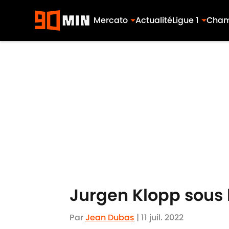
Mercato
Actualité
Ligue 1
Cham
Skip to main content
Jurgen Klopp sous 
Par
Jean Dubas
|
11 juil. 2022