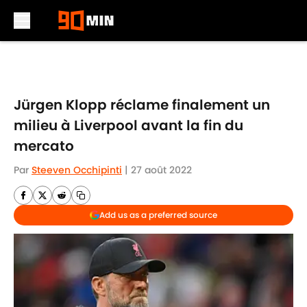
Skip to main content
Jürgen Klopp réclame finalement un
milieu à Liverpool avant la fin du
mercato
Par
Steeven Occhipinti
|
27 août 2022
Add us as a preferred source