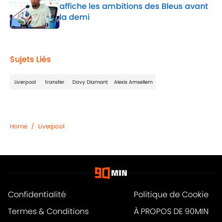
affiche les ambitions des Bleus avant
la demi
Published by on Invalid Date
1 related articles loaded
Sujets Liés
Liverpool
transfer
Davy Diamant
Alexis Amsellem
Home
/
Liverpool
Confidentialité
Politique de Cookie
Termes & Conditions
À PROPOS DE 90MIN