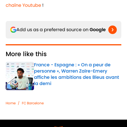
chaîne Youtube
!
Add us as a preferred source on
Google
More like this
France - Espagne : « On a peur de
personne », Warren Zaïre-Emery
affiche les ambitions des Bleus avant
la demi
Published by on Invalid Date
1 related articles loaded
Home
/
FC Barcelone