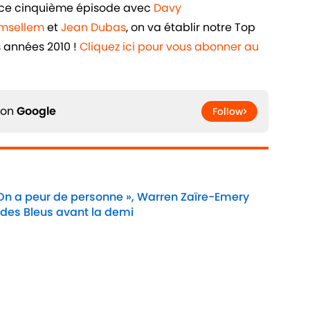
ans ce cinquième épisode avec
Davy
Amsellem
et
Jean Dubas
, on va établir notre Top
s années 2010 !
Cliquez ici pour vous abonner au
 on
Google
Follow
 On a peur de personne », Warren Zaïre-Emery
 des Bleus avant la demi
Date