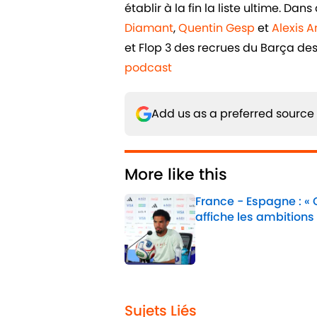
établir à la fin la liste ultime. D
Diamant
,
Quentin Gesp
et
Alexis 
et Flop 3 des recrues du Barça de
podcast
Add us as a preferred source
More like this
France - Espagne : «
affiche les ambitions
Published by on Invalid 
1 related articles loaded
Sujets Liés