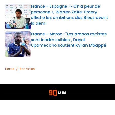
France - Espagne : « On a peur de
personne », Warren Zaïre-Emery
affiche les ambitions des Bleus avant
la demi
Published by on Invalid Date
France - Maroc : "Les propos racistes
sont inadmissibles", Dayot
Upamecano soutient Kylian Mbappé
Published by on Invalid Date
2 related articles loaded
Home
/
Fan Voice
Confidentialité
Politique de Cookie
Termes & Conditions
À PROPOS DE 90MIN