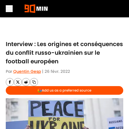
Skip to main content
Interview : Les origines et conséquences
du conflit russo-ukrainien sur le
football européen
Par
Quentin Gesp
|
26 févr. 2022
Add us as a preferred source