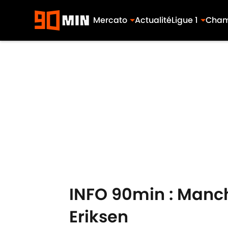
Mercato
Actualité
Ligue 1
Cham
Skip to main content
INFO 90min : Manch
Eriksen