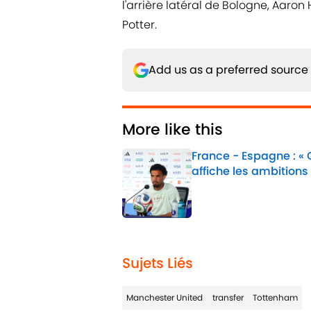
l'arrière latéral de Bologne, Aaron
Potter.
Add us as a preferred source
More like this
France - Espagne : «
affiche les ambitions
Published by on Invalid 
1 related articles loaded
Sujets Liés
Manchester United
transfer
Tottenham