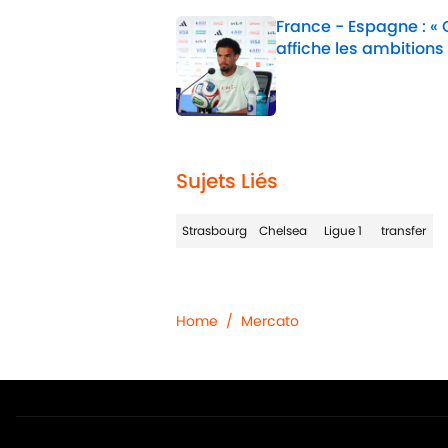
France - Espagne : «
affiche les ambitions
Published by on Invalid 
1 related articles loaded
Sujets Liés
Strasbourg
Chelsea
Ligue 1
transfer
Home
/
Mercato