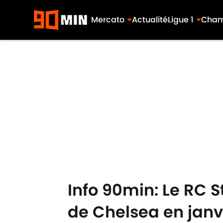
Mercato
Actualité
Ligue 1
Cham
Skip to main content
Info 90min: Le RC S
de Chelsea en janv