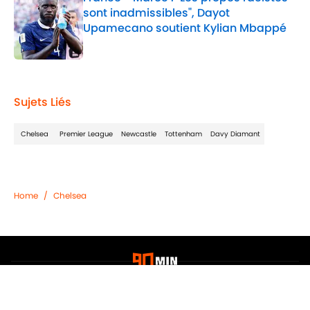
sont inadmissibles", Dayot
Upamecano soutient Kylian Mbappé
Published by on Invalid Date
2 related articles loaded
Sujets Liés
Chelsea
Premier League
Newcastle
Tottenham
Davy Diamant
Home
/
Chelsea
Confidentialité
Politique de Cookie