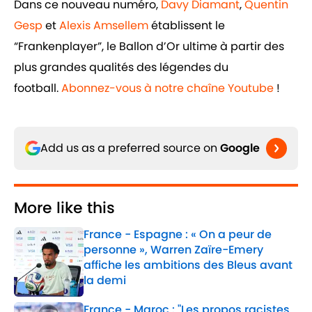
Dans ce nouveau numéro,
Davy Diamant
,
Quentin
Gesp
et
Alexis Amsellem
établissent le
“Frankenplayer”, le Ballon d’Or ultime à partir des
plus grandes qualités des légendes du
football.
Abonnez-vous à notre chaîne Youtube
!
Add us as a preferred source on
Google
More like this
France - Espagne : « On a peur de
personne », Warren Zaïre-Emery
affiche les ambitions des Bleus avant
la demi
Published by on Invalid Date
France - Maroc : "Les propos racistes