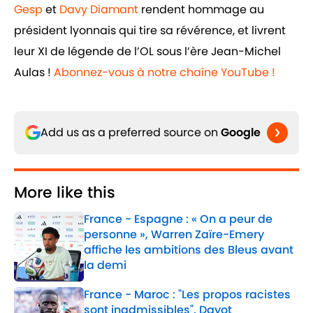
Gesp
et
Davy Diamant
rendent hommage au
président lyonnais qui tire sa révérence, et livrent
leur XI de légende de l’OL sous l’ère Jean-Michel
Aulas !
Abonnez-vous à notre chaîne YouTube !
Add us as a preferred source on
Google
More like this
France - Espagne : « On a peur de
personne », Warren Zaïre-Emery
affiche les ambitions des Bleus avant
la demi
Published by on Invalid Date
France - Maroc : "Les propos racistes
sont inadmissibles", Dayot