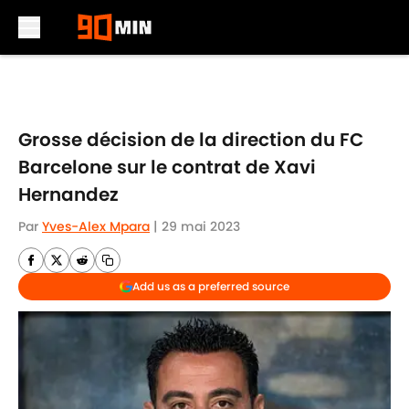
Skip to main content
Grosse décision de la direction du FC
Barcelone sur le contrat de Xavi
Hernandez
Par
Yves-Alex Mpara
|
29 mai 2023
Add us as a preferred source