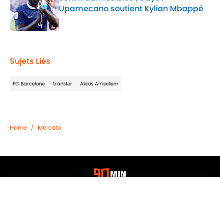
Upamecano soutient Kylian Mbappé
Published by on Invalid Date
2 related articles loaded
Sujets Liés
FC Barcelone
transfer
Alexis Amsellem
Home
/
Mercato
Confidentialité
Politique de Cookie
Termes & Conditions
À PROPOS DE 90MIN