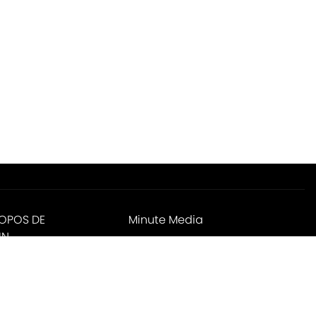
ROPOS DE
Minute Media
IN
ies Settings