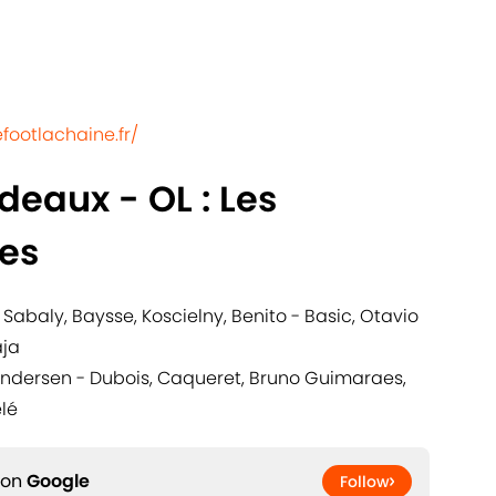
efootlachaine.fr/
deaux - OL : Les
es
 Sabaly, Baysse, Koscielny, Benito - Basic, Otavio
aja
Andersen - Dubois, Caqueret, Bruno Guimaraes,
lé
 on
Google
Follow