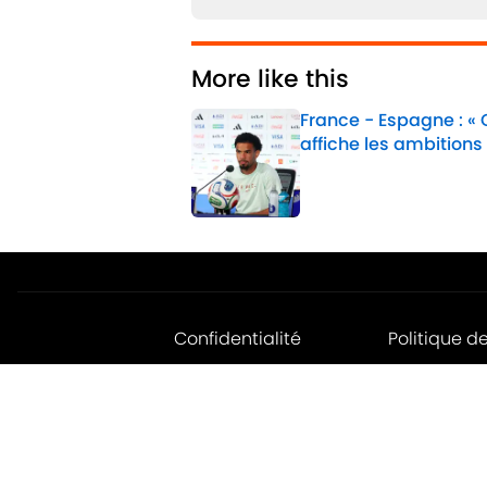
More like this
France - Espagne : «
affiche les ambitions
Published by on Invalid 
1 related articles loaded
Confidentialité
Politique d
Jobs
Déclaratio
d'accessibil