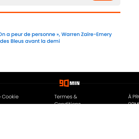
 On a peur de personne », Warren Zaïre-Emery
 des Bleus avant la demi
Date
e Cookie
Termes &
À P
Conditions
90M
n
A-Z Index
Cook
ité
© 2026
Powered by Minute Media
-
Tous droits réservés