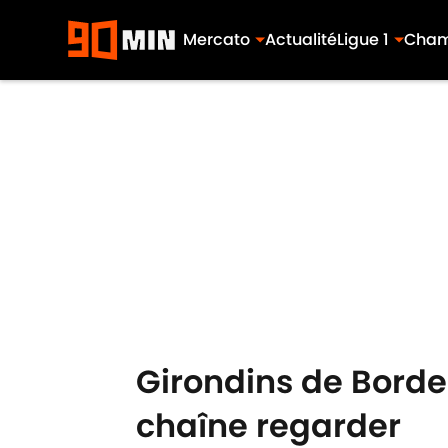
Mercato
Actualité
Ligue 1
Cham
Skip to main content
Girondins de Borde
chaîne regarder