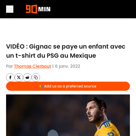
Skip to main content
VIDÉO : Gignac se paye un enfant avec
un t-shirt du PSG au Mexique
Par
Thomas Clerbout
|
6 janv. 2022
Add us as a preferred source