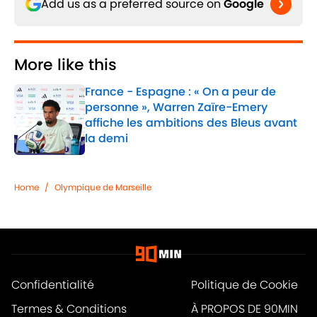
Add us as a preferred source on
Google
More like this
France - Espagne : « On a peur de
personne », Warren Zaïre-Emery
affiche les ambitions des Bleus avant
la demi
Published by on Invalid Date
1 related articles loaded
Home
/
Olympique de Marseille
Confidentialité
Politique de Cookie
Termes & Conditions
À PROPOS DE 90MIN