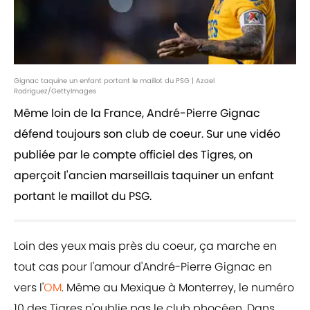
Gignac taquine un enfant portant le maillot du PSG | Azael
Rodriguez/GettyImages
Même loin de la France, André-Pierre Gignac
défend toujours son club de coeur. Sur une vidéo
publiée par le compte officiel des Tigres, on
aperçoit l'ancien marseillais taquiner un enfant
portant le maillot du PSG.
Loin des yeux mais près du coeur, ça marche en
tout cas pour l'amour d'André-Pierre Gignac en
vers l'
OM
. Même au Mexique à Monterrey, le numéro
10 des Tigres n'oublie pas le club phocéen. Dans