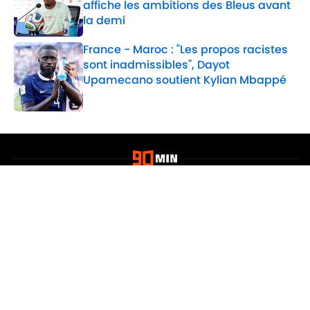
affiche les ambitions des Bleus avant
la demi
Published by on Invalid Date
France - Maroc : "Les propos racistes
sont inadmissibles", Dayot
Upamecano soutient Kylian Mbappé
Published by on Invalid Date
2 related articles loaded
Confidentialité
Politique de Cookie
Termes & Conditions
À PROPOS DE 90MIN
Minute Media
Jobs
Déclaration d'accessibilité
A-Z Index
Cookies Settings