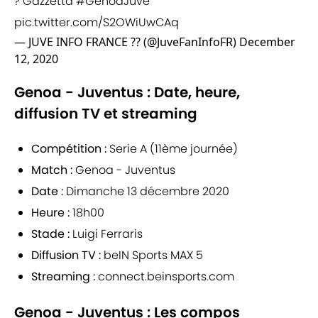
? Gazzetta
#GenoaJuve
pic.twitter.com/S2OWiUwCAq
— JUVE INFO FRANCE ?? (@JuveFanInfoFR)
December
12, 2020
Genoa - Juventus : Date, heure,
diffusion TV et streaming
Compétition :
Serie A (11ème journée)
Match :
Genoa - Juventus
Date :
Dimanche 13 décembre 2020
Heure :
18h00
Stade :
Luigi Ferraris
Diffusion TV :
beIN Sports MAX 5
Streaming :
connect.beinsports.com
Genoa - Juventus : Les compos