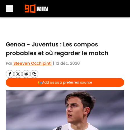
Skip to main content
Genoa - Juventus : Les compos
probables et où regarder le match
Par
Steeven Occhipinti
|
12 déc. 2020
Add us as a preferred source