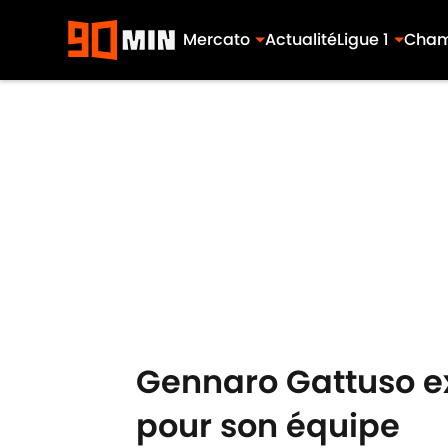
Mercato
Actualité
Ligue 1
Cham
Skip to main content
Gennaro Gattuso ex
pour son équipe