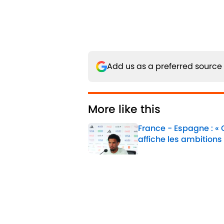
Add us as a preferred source
More like this
France - Espagne : «
affiche les ambitions
Published by on Invalid 
1 related articles loaded