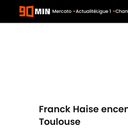
Mercato
Actualité
Ligue 1
Cham
Skip to main content
Franck Haise encen
Toulouse