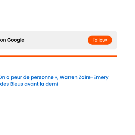
 on
Google
Follow
 On a peur de personne », Warren Zaïre-Emery
 des Bleus avant la demi
Date