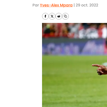
Par
Yves-Alex Mpara
|
29 oct. 2022