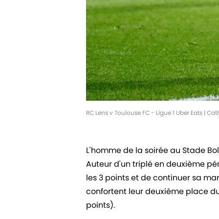
RC Lens v Toulouse FC - Ligue 1 Uber Eats | C
L'homme de la soirée au Stade Boll
Auteur d'un triplé en deuxième pé
les 3 points et de continuer sa m
confortent leur deuxième place du
points).