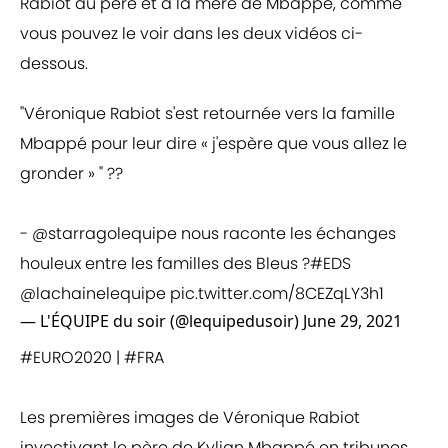
Rabiot au père et à la mère de Mbappé, comme
vous pouvez le voir dans les deux vidéos ci-
dessous.
"Véronique Rabiot s'est retournée vers la famille
Mbappé pour leur dire « j'espère que vous allez le
gronder » " ??
-
@starragolequipe
nous raconte les échanges
houleux entre les familles des Bleus ?
#EDS
@lachainelequipe
pic.twitter.com/8CEZqLY3h1
— L'ÉQUIPE du soir (@lequipedusoir)
June 29, 2021
#EURO2020
|
#FRA
Les premières images de Véronique Rabiot
invectivant le père de Kylian Mbappé en tribunes.