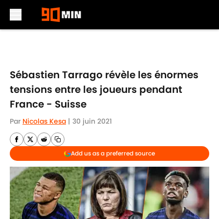
Skip to main content
Sébastien Tarrago révèle les énormes
tensions entre les joueurs pendant
France - Suisse
Par
Nicolas Kesa
|
30 juin 2021
Add us as a preferred source