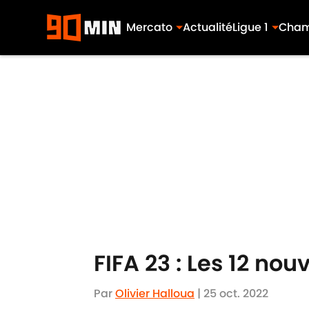
Mercato
Actualité
Ligue 1
Cham
Skip to main content
FIFA 23 : Les 12 no
Par
Olivier Halloua
|
25 oct. 2022