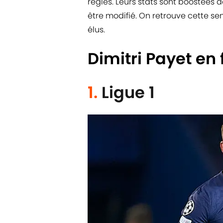
règles. Leurs stats sont boostées 
être modifié. On retrouve cette se
élus.
Dimitri Payet en 
1.
Ligue 1