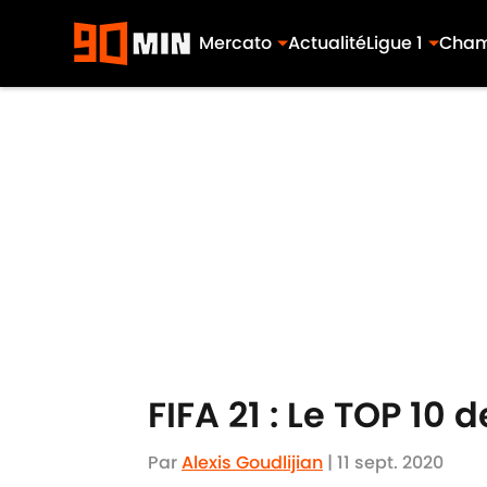
Mercato
Actualité
Ligue 1
Cham
Skip to main content
FIFA 21 : Le TOP 10 
Par
Alexis Goudlijian
|
11 sept. 2020