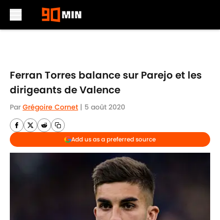
Skip to main content
Ferran Torres balance sur Parejo et les
dirigeants de Valence
Par
Grégoire Cornet
|
5 août 2020
Add us as a preferred source