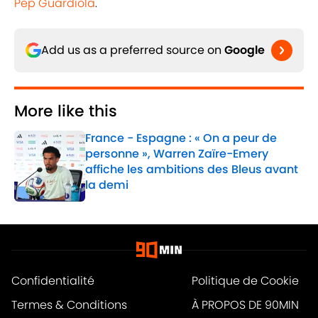
Pep Guardiola
.
Add us as a preferred source on
Google
More like this
France - Espagne : « On a peur de
personne », Warren Zaïre-Emery
affiche les ambitions des Bleus avant
la demi
Published by on Invalid Date
1 related articles loaded
Confidentialité
Politique de Cookie
Termes & Conditions
À PROPOS DE 90MIN