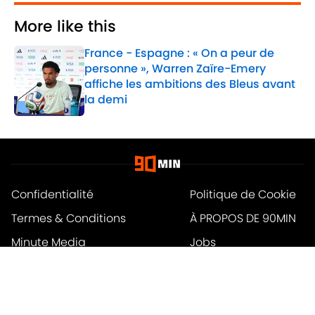
More like this
France - Espagne : « On a peur de
personne », Warren Zaïre-Emery
affiche les ambitions des Bleus avant
la demi
Published by on Invalid Date
1 related articles loaded
Confidentialité
Politique de Cookie
Termes & Conditions
À PROPOS DE 90MIN
Minute Media
Jobs
Déclaration d'accessibilité
A-Z Index
Cookies Settings