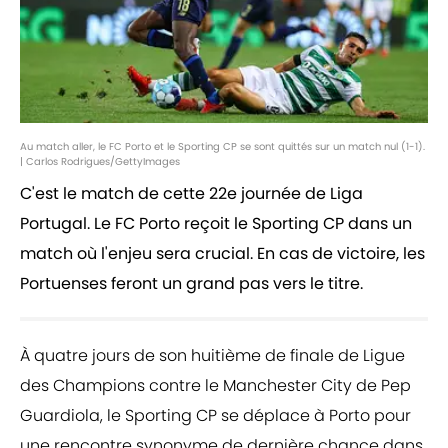
Au match aller, le FC Porto et le Sporting CP se sont quittés sur un match nul (1-1).
| Carlos Rodrigues/GettyImages
C'est le match de cette 22e journée de Liga
Portugal. Le FC Porto reçoit le Sporting CP dans un
match où l'enjeu sera crucial. En cas de victoire, les
Portuenses feront un grand pas vers le titre.
À quatre jours de son huitième de finale de Ligue
des Champions contre le Manchester City de Pep
Guardiola, le Sporting CP se déplace à Porto pour
une rencontre synonyme de dernière chance dans