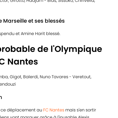
tor, Girotto, Hadjam - Blas, Sissoko, Chirivella,
e Marseille et ses blessés
uspendu et Amine Harit blessé.
probable de l'Olympique
FC Nantes
ba, Gigot, Balerdi, Nuno Tavares - Veretout,
uendouzi
n
de ce déplacement au
FC Nantes
mais s'en sortir
éens vont marquer grâce à l'inusable Alexis