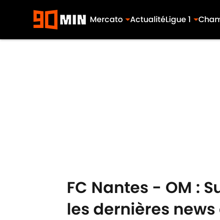
Mercato
Actualité
Ligue 1
Cham
Skip to main content
FC Nantes - OM : Su
les dernières news 