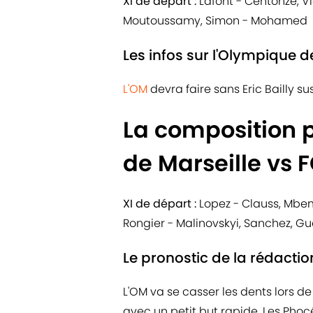
XI de départ :
Lafont - Centonze, Vic
Moutoussamy, Simon - Mohamed
Les infos sur l'Olympique d
L'OM
devra faire sans Eric Bailly s
La composition 
de Marseille vs 
XI de départ :
Lopez - Clauss, Mbem
Rongier - Malinovskyi, Sanchez, G
Le pronostic de la rédactio
L'OM va se casser les dents lors 
avec un petit but rapide. Les Phoc