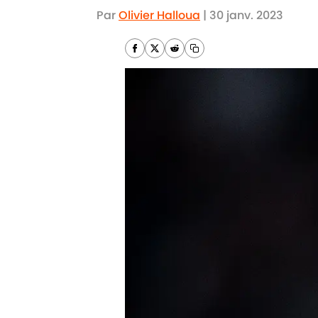
Par
Olivier Halloua
|
30 janv. 2023