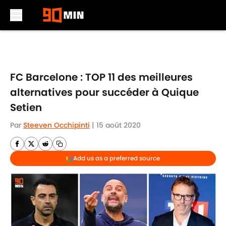
Skip to main content
FC Barcelone : TOP 11 des meilleures
alternatives pour succéder à Quique
Setien
Par
Steeven Occhipinti
|
15 août 2020
Add us as a preferred source