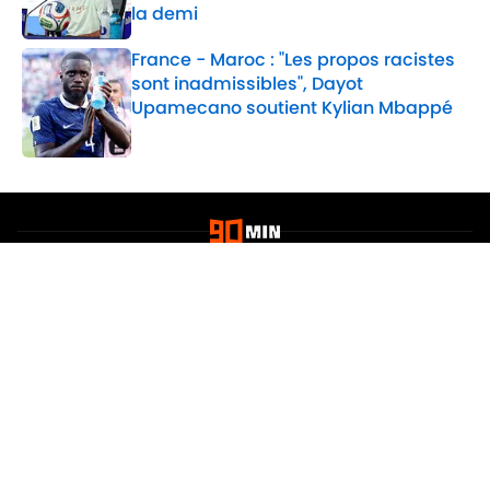
la demi
Published by on Invalid Date
France - Maroc : "Les propos racistes
sont inadmissibles", Dayot
Upamecano soutient Kylian Mbappé
Published by on Invalid Date
2 related articles loaded
Confidentialité
Politique de Cookie
Termes & Conditions
À PROPOS DE 90MIN
Minute Media
Jobs
Déclaration d'accessibilité
A-Z Index
Cookies Settings
© 2026
Powered by Minute Media
-
Tous droits réservés