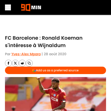
Skip to main content
FC Barcelone : Ronald Koeman
s'intéresse à Wijnaldum
Par
Yves-Alex Mpara
|
28 août 2020
Add us as a preferred source