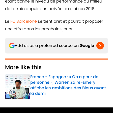
étant donné le niveau de performance du milieu
de terrain depuis son arrivée au club en 2016.
Le
FC Barcelone
se tient prêt et pourrait proposer
une offre dans les prochains jours.
Add us as a preferred source on
Google
More like this
France - Espagne : « On a peur de
personne », Warren Zaïre-Emery
affiche les ambitions des Bleus avant
la demi
Published by on Invalid Date
1 related articles loaded