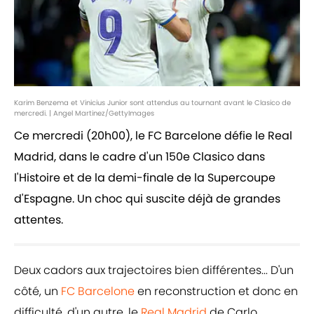
Karim Benzema et Vinicius Junior sont attendus au tournant avant le Clasico de
mercredi. | Angel Martinez/GettyImages
Ce mercredi (20h00), le FC Barcelone défie le Real
Madrid, dans le cadre d'un 150e Clasico dans
l'Histoire et de la demi-finale de la Supercoupe
d'Espagne. Un choc qui suscite déjà de grandes
attentes.
Deux cadors aux trajectoires bien différentes... D'un
côté, un
FC Barcelone
en reconstruction et donc en
difficulté, d'un autre, le
Real Madrid
de Carlo