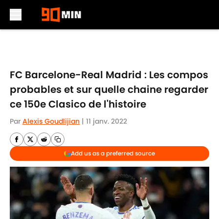
Skip to main content
FC Barcelone-Real Madrid : Les compos
probables et sur quelle chaine regarder
ce 150e Clasico de l'histoire
Par
Alexis Goudlijian
|
11 janv. 2022
Add us as a preferred source