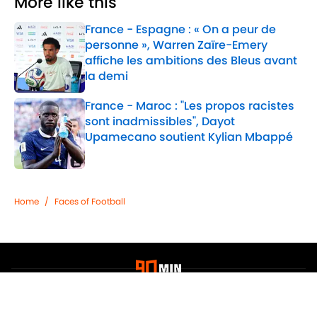
More like this
France - Espagne : « On a peur de
personne », Warren Zaïre-Emery
affiche les ambitions des Bleus avant
la demi
Published by on Invalid Date
France - Maroc : "Les propos racistes
sont inadmissibles", Dayot
Upamecano soutient Kylian Mbappé
Published by on Invalid Date
2 related articles loaded
Home
/
Faces of Football
Confidentialité
Politique de Cookie