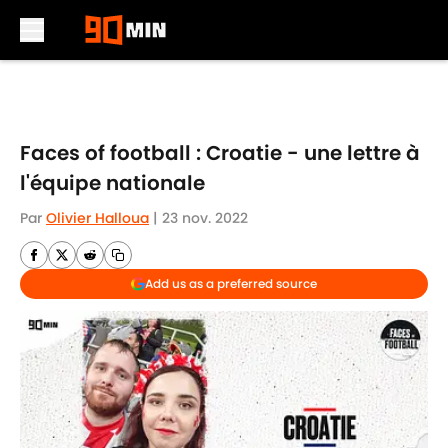
Skip to main content
Faces of football : Croatie - une lettre à
l'équipe nationale
Par
Olivier Halloua
|
23 nov. 2022
Add us as a preferred source