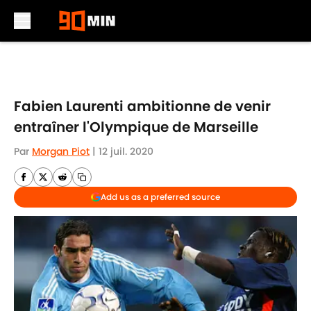
Skip to main content
Fabien Laurenti ambitionne de venir
entraîner l'Olympique de Marseille
Par
Morgan Piot
|
12 juil. 2020
Add us as a preferred source