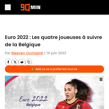
Skip to main content
Euro 2022 : Les quatre joueuses à suivre
de la Belgique
Par
Steeven Occhipinti
|
19 juin 2022
Add us as a preferred source