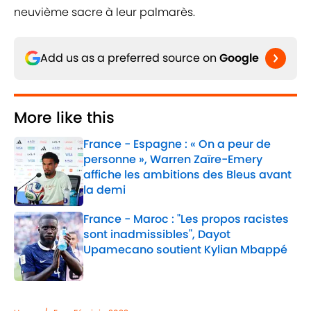
neuvième sacre à leur palmarès.
Add us as a preferred source on
Google
More like this
France - Espagne : « On a peur de
personne », Warren Zaïre-Emery
affiche les ambitions des Bleus avant
la demi
Published by on Invalid Date
France - Maroc : "Les propos racistes
sont inadmissibles", Dayot
Upamecano soutient Kylian Mbappé
Published by on Invalid Date
2 related articles loaded