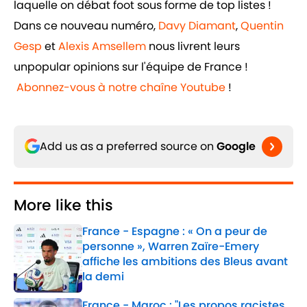
laquelle on débat foot sous forme de top listes !
Dans ce nouveau numéro,
Davy Diamant
,
Quentin
Gesp
et
Alexis Amsellem
nous livrent leurs
unpopular opinions sur l'équipe de France !
Abonnez-vous à notre chaîne Youtube
!
Add us as a preferred source on
Google
More like this
France - Espagne : « On a peur de
personne », Warren Zaïre-Emery
affiche les ambitions des Bleus avant
la demi
Published by on Invalid Date
France - Maroc : "Les propos racistes