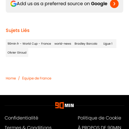
Add us as a preferred source on
Google
Sujets Liés
90min fr - World Cup - France
world-news
Bradley Barcola
Ligue 1
Olivier Giroud
Home
/
Équipe de France
Confidentialité
Politique de Cookie
Termes & Conditions
À PROPOS DE 90MIN