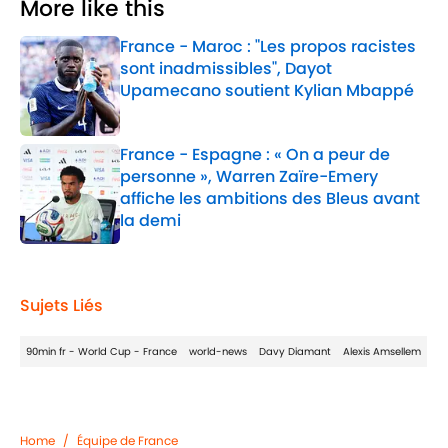
More like this
France - Maroc : "Les propos racistes
sont inadmissibles", Dayot
Upamecano soutient Kylian Mbappé
Published by on Invalid Date
France - Espagne : « On a peur de
personne », Warren Zaïre-Emery
affiche les ambitions des Bleus avant
la demi
Published by on Invalid Date
2 related articles loaded
Sujets Liés
90min fr - World Cup - France
world-news
Davy Diamant
Alexis Amsellem
Home
/
Équipe de France