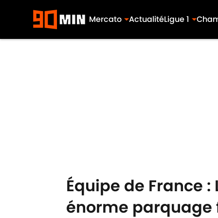
Mercato
Actualité
Ligue 1
Cham
Skip to main content
Équipe de France :
énorme parquage f