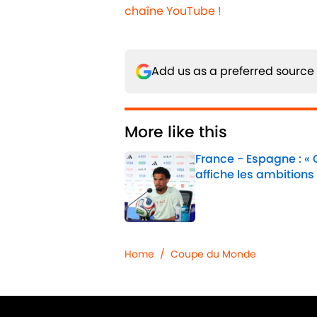
chaîne YouTube !
Add us as a preferred source
More like this
France - Espagne : «
affiche les ambitions
Published by on Invalid 
1 related articles loaded
Home
/
Coupe du Monde