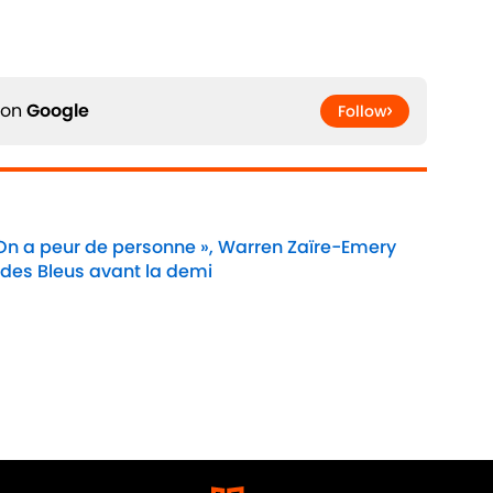
 on
Google
Follow
 On a peur de personne », Warren Zaïre-Emery
 des Bleus avant la demi
Date