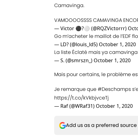
Camavinga.
VAMOOOOSSSS CAMAVINGA ENCORE 
— Victor ⚫?⚪ (@RQZVictorrr)
Octo
Go m’acheter le maillot de l’EDF
— LD? (@louis_ld5)
October 1, 2020
La liste Éclaté mais ya camaving
— S. (@smrszn_)
October 1, 2020
Mais pour certains, le problème es
Je remarque que
#Deschamps
s’
https://t.co/kVkbjvceTj
— Raf (@WRaf31)
October 1, 2020
Add us as a preferred source