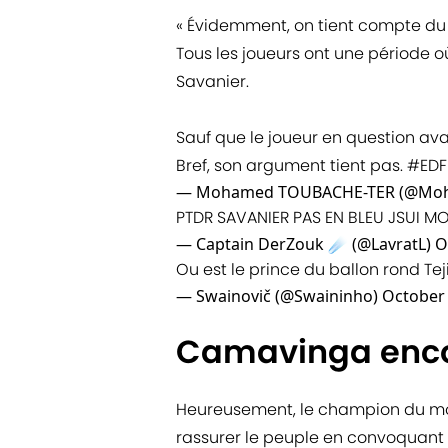
« Évidemment, on tient compte du 
Tous les joueurs ont une période o
Savanier.
Sauf que le joueur en question av
Bref, son argument tient pas.
#EDF
— Mohamed TOUBACHE-TER (@Moh
PTDR SAVANIER PAS EN BLEU JSUI M
— Captain DerZouk ☄️ (@LavratL)
O
Ou est le prince du ballon rond Te
— Swainovič (@Swaininho)
October 
Camavinga encor
Heureusement, le champion du mon
rassurer le peuple en convoquant 