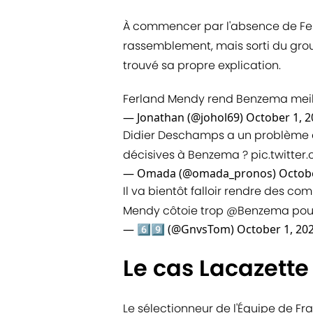
À commencer par l'absence de Fe
rassemblement, mais sorti du grou
trouvé sa propre explication.
Ferland Mendy rend Benzema meill
— Jonathan (@johol69)
October 1, 2
Didier Deschamps a un problème av
décisives à Benzema ?
pic.twitte
— Omada (@omada_pronos)
Octobe
Il va bientôt falloir rendre des co
Mendy côtoie trop
@Benzema
pour
— 6️⃣9️⃣ (@GnvsTom)
October 1, 20
Le cas Lacazette
Le sélectionneur de l'Équipe de Fra