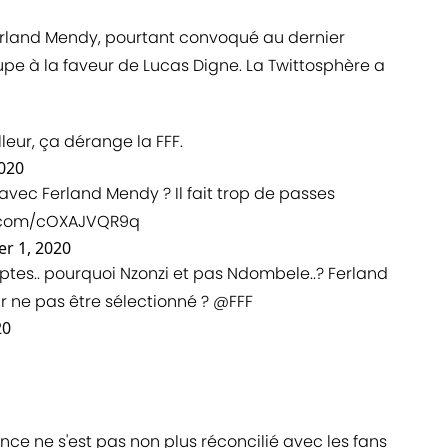
rland Mendy, pourtant convoqué au dernier
pe à la faveur de Lucas Digne. La Twittosphère a
eur, ça dérange la FFF.
020
ec Ferland Mendy ? Il fait trop de passes
r.com/cOXAJVQR9q
r 1, 2020
mptes.. pourquoi Nzonzi et pas Ndombele..? Ferland
 ne pas être sélectionné ?
@FFF
20
nce ne s'est pas non plus réconcilié avec les fans