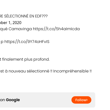
SÉLECTIONNÉ EN EDF???
ber 1, 2020
 floqué Camavinga
https://t.co/5h4aImIcda
a p
https://t.co/9Y74oHFvIS
t finalement plus profond.
est à nouveau sélectionné !! Incompréhensible !!
 on
Google
Follow