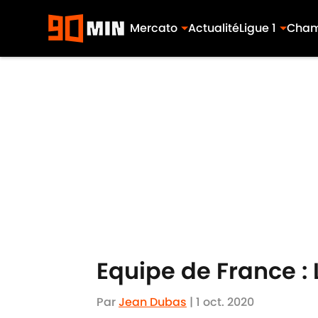
Mercato
Actualité
Ligue 1
Cham
Skip to main content
Equipe de France : 
Par
Jean Dubas
|
1 oct. 2020