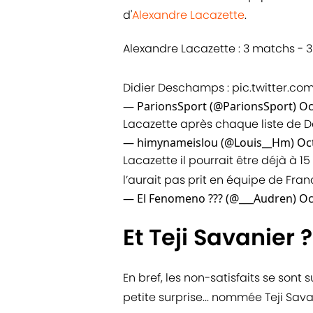
d'
Alexandre Lacazette
.
Alexandre Lacazette : 3 matchs - 3
Didier Deschamps :
pic.twitter.
— ParionsSport (@ParionsSport)
Oc
Lacazette après chaque liste de
— himynameislou (@Louis__Hm)
Oc
Lacazette il pourrait être déjà à 
l’aurait pas prit en équipe de Fra
— El Fenomeno ??? (@___Audren)
Oc
Et Teji Savanier ?
En bref, les non-satisfaits se sont 
petite surprise... nommée Teji Sav