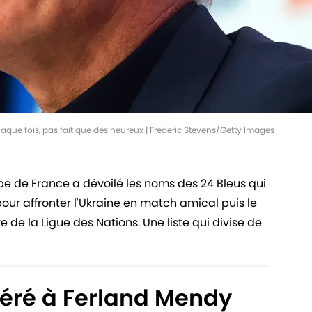
que fois, pas fait que des heureux | Frederic Stevens/Getty Images
uipe de France a dévoilé les noms des 24 Bleus qui
ur affronter l'Ukraine en match amical puis le
e de la Ligue des Nations. Une liste qui divise de
féré à Ferland Mendy