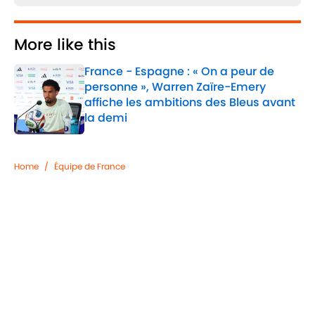
More like this
France - Espagne : « On a peur de
personne », Warren Zaïre-Emery
affiche les ambitions des Bleus avant
la demi
Published by on Invalid Date
1 related articles loaded
Home
/
Équipe de France
Confidentialité
Politique de Cookie
Termes & Conditions
À PROPOS DE 90MIN
Minute Media
Jobs