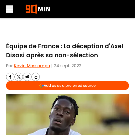
Skip to main content
Équipe de France : La déception d'Axel
Disasi après sa non-sélection
Par
Kevin Massampu
|
24 sept. 2022
Add us as a preferred source