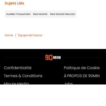
Sujets Liés
Aurélien Tchouaméni
Real Madrid
Real Madrid Mercato
Home
/
Équipe de France
Confidentialité
Politique de Cookie
Termes & Conditions
À PROPOS DE 90MIN
Minute Media
Jobs
Déclaration d'accessibilité
A-Z Index
Cookies Settings