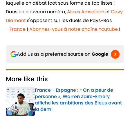
laquelle on débat foot sous forme de top listes !
Dans ce nouveau numéro,
Alexis Amsellem
et
Davy
Diamant
s'opposent sur les duels de Pays-Bas
-
France
!
Abonnez-vous à notre chaîne Youtube
!
Add us as a preferred source on
Google
More like this
France - Espagne : « On a peur de
personne », Warren Zaïre-Emery
affiche les ambitions des Bleus avant
la demi
Published by on Invalid Date
1 related articles loaded