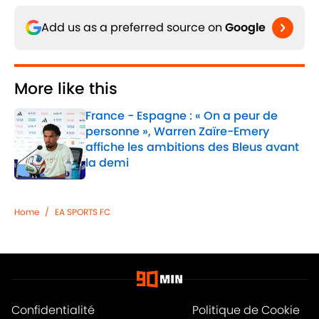
Add us as a preferred source on
Google
More like this
France - Espagne : « On a peur de
personne », Warren Zaïre-Emery
affiche les ambitions des Bleus avant
la demi
Published by on Invalid Date
1 related articles loaded
Home
/
EA SPORTS FC
Confidentialité
Politique de Cookie