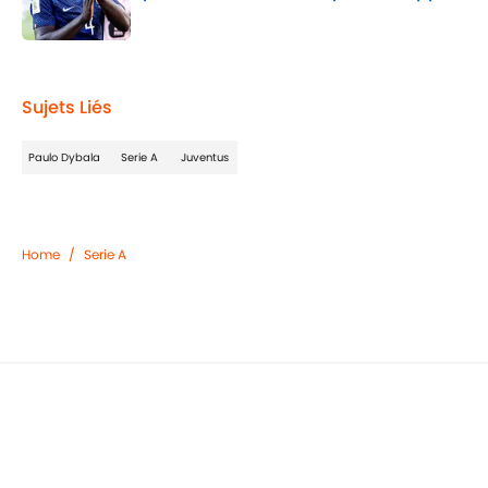
Published by on Invalid Date
2 related articles loaded
Sujets Liés
Paulo Dybala
Serie A
Juventus
Home
/
Serie A
Juventus-Galatasaray (3-2) : les notes
des Bianconeri après ce match fou en
Ligue des Champions