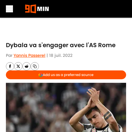
Skip to main content
Dybala va s'engager avec l'AS Rome
Par
Yannis Passerel
|
18 juil. 2022
Add us as a preferred source