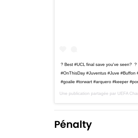
? Best #UCL final save you've seen?⁣⁣ ⁣⁣ ? 
#OnThisDay #Juventus #Juve #Buffon
#goalie #torwart #arquero #keeper #port
Une publication partagée par
UEFA Cha
Pénalty