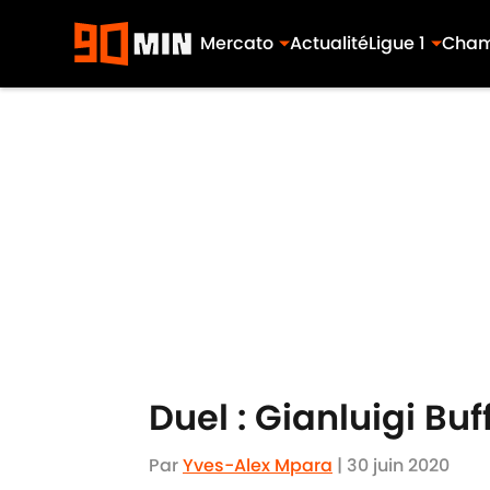
Mercato
Actualité
Ligue 1
Cham
Skip to main content
Duel : Gianluigi Buff
Par
Yves-Alex Mpara
|
30 juin 2020