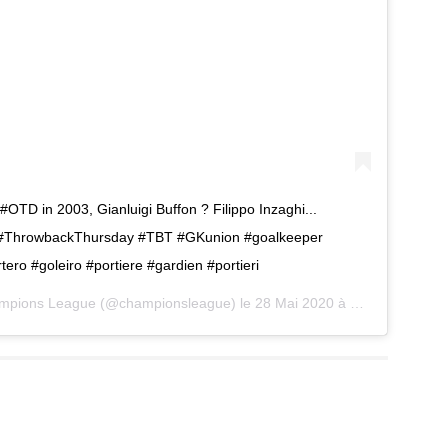
#OTD in 2003, Gianluigi Buffon ? Filippo Inzaghi... ⁣⁣ ⁣⁣
 #ThrowbackThursday #TBT #GKunion #goalkeeper
ero #goleiro #portiere #gardien #portieri
mpions League
(@championsleague) le
28 Mai 2020 à 7 :08 PDT