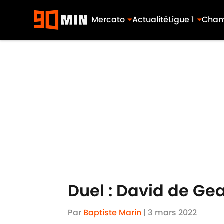
Mercato
Actualité
Ligue 1
Cham
Skip to main content
Duel : David de Gea 
Par
Baptiste Marin
|
3 mars 2022