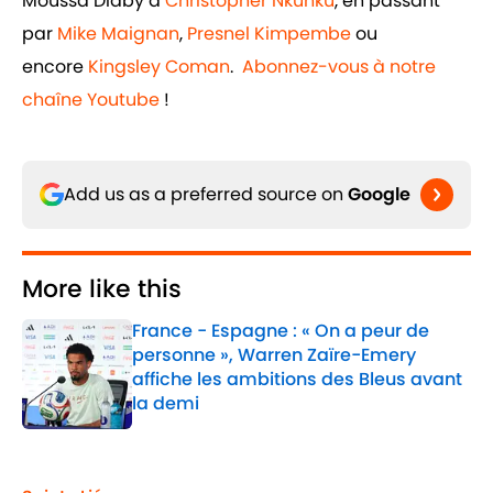
Moussa Diaby à
Christopher Nkunku
, en passant
par
Mike Maignan
,
Presnel Kimpembe
ou
encore
Kingsley Coman
.
Abonnez-vous à notre
chaîne Youtube
!
Add us as a preferred source on
Google
More like this
France - Espagne : « On a peur de
personne », Warren Zaïre-Emery
affiche les ambitions des Bleus avant
la demi
Published by on Invalid Date
1 related articles loaded