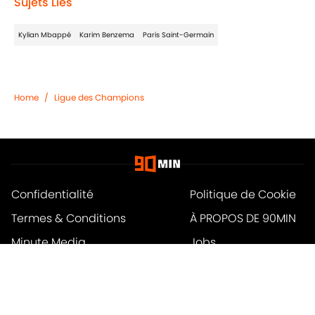
Sujets Liés
Kylian Mbappé
Karim Benzema
Paris Saint-Germain
Home
/
Ligue des Champions
Confidentialité
Politique de Cookie
Termes & Conditions
À PROPOS DE 90MIN
Minute Media
Jobs
Déclaration d'accessibilité
A-Z Index
Cookies Settings