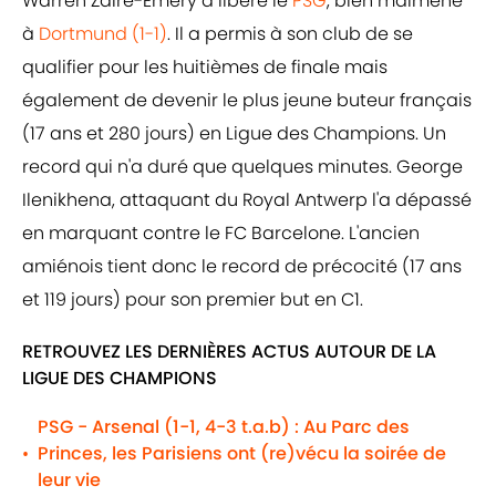
Warren Zaïre-Emery a libéré le
PSG
, bien malmené
à
Dortmund
(1-1)
. Il a permis à son club de se
qualifier pour les huitièmes de finale mais
également de devenir le plus jeune buteur français
(17 ans et 280 jours) en Ligue des Champions. Un
record qui n'a duré que quelques minutes. George
Ilenikhena, attaquant du Royal Antwerp l'a dépassé
en marquant contre le FC Barcelone. L'ancien
amiénois tient donc le record de précocité (17 ans
et 119 jours) pour son premier but en C1.
RETROUVEZ LES DERNIÈRES ACTUS AUTOUR DE LA
LIGUE DES CHAMPIONS
PSG - Arsenal (1-1, 4-3 t.a.b) : Au Parc des
Princes, les Parisiens ont (re)vécu la soirée de
•
leur vie