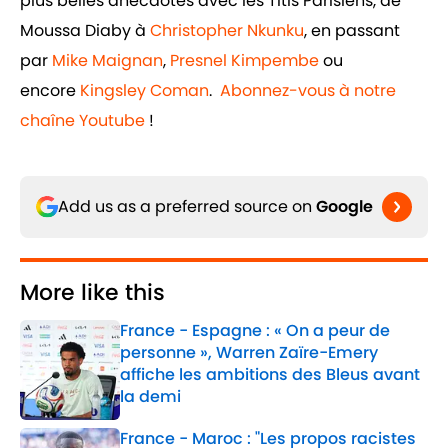
plus belles anecdotes avec les Titis Parisiens, de
Moussa Diaby à
Christopher Nkunku
, en passant
par
Mike Maignan
,
Presnel Kimpembe
ou
encore
Kingsley Coman
.
Abonnez-vous à notre
chaîne Youtube
!
Add us as a preferred source on
Google
More like this
France - Espagne : « On a peur de
personne », Warren Zaïre-Emery
affiche les ambitions des Bleus avant
la demi
Published by on Invalid Date
France - Maroc : "Les propos racistes