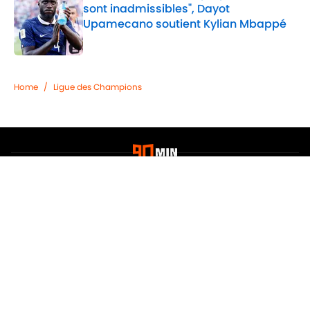
sont inadmissibles", Dayot
Upamecano soutient Kylian Mbappé
Published by on Invalid Date
2 related articles loaded
Home
/
Ligue des Champions
Confidentialité
Politique de Cookie
Termes & Conditions
À PROPOS DE 90MIN
Minute Media
Jobs
Déclaration d'accessibilité
A-Z Index
Cookies Settings