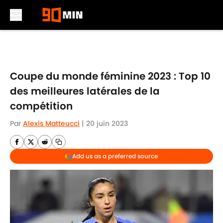
Skip to main content
Coupe du monde féminine 2023 : Top 10
des meilleures latérales de la
compétition
Par
Alexis Matteucci
|
20 juin 2023
Add us as a preferred source