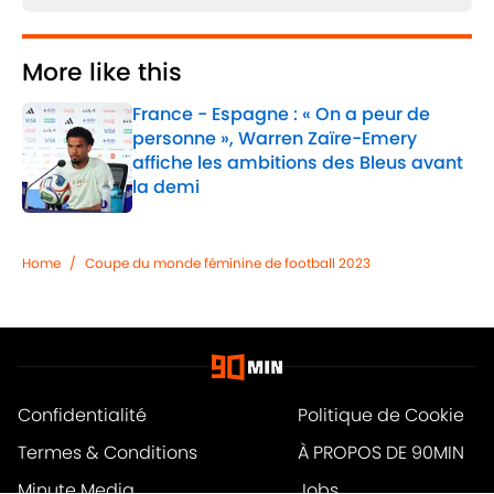
More like this
France - Espagne : « On a peur de
personne », Warren Zaïre-Emery
affiche les ambitions des Bleus avant
la demi
Published by on Invalid Date
1 related articles loaded
Home
/
Coupe du monde féminine de football 2023
Confidentialité
Politique de Cookie
Termes & Conditions
À PROPOS DE 90MIN
Minute Media
Jobs