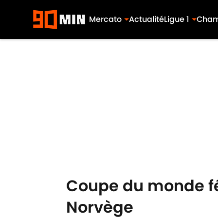
Mercato
Actualité
Ligue 1
Cham
Skip to main content
Coupe du monde fémi
Norvège