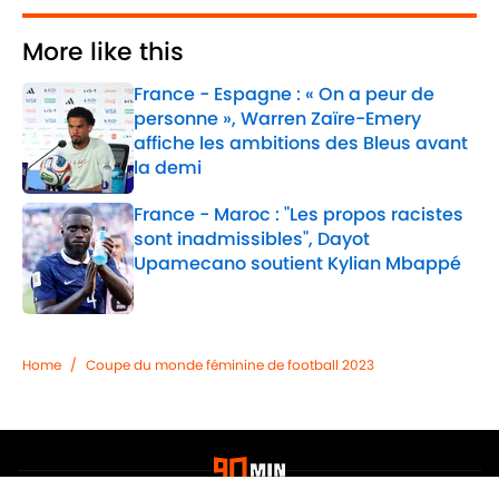
More like this
France - Espagne : « On a peur de
personne », Warren Zaïre-Emery
affiche les ambitions des Bleus avant
la demi
Published by on Invalid Date
France - Maroc : "Les propos racistes
sont inadmissibles", Dayot
Upamecano soutient Kylian Mbappé
Published by on Invalid Date
2 related articles loaded
Home
/
Coupe du monde féminine de football 2023