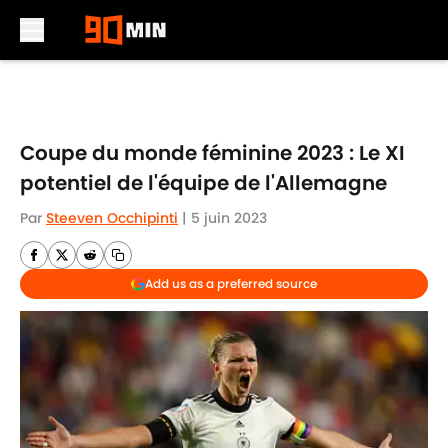
Skip to main content
Coupe du monde féminine 2023 : Le XI
potentiel de l'équipe de l'Allemagne
Par
Steeven Occhipinti
|
5 juin 2023
Add us as a preferred source