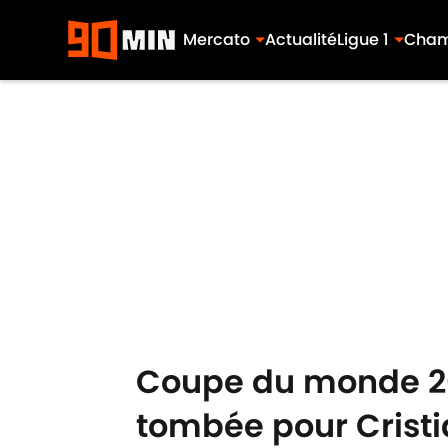
Mercato
Actualité
Ligue 1
Cham
Skip to main content
Coupe du monde 202
tombée pour Crist