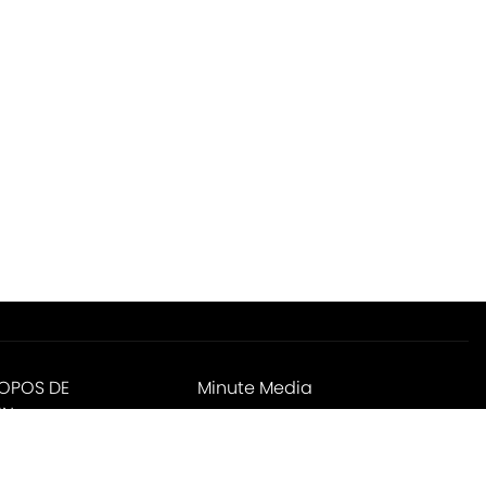
ROPOS DE
Minute Media
IN
ies Settings