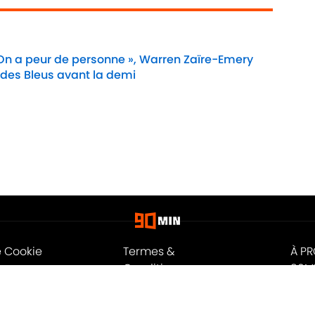
 On a peur de personne », Warren Zaïre-Emery
 des Bleus avant la demi
Date
e Cookie
Termes &
À P
Conditions
90M
n
A-Z Index
Cook
ité