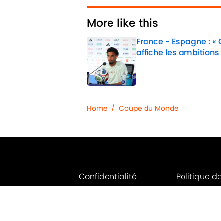
More like this
France - Espagne : «
affiche les ambitions
Published by on Invalid 
1 related articles loaded
Home
/
Coupe du Monde
Confidentialité
Politique d
Jobs
Déclaratio
d'accessibil