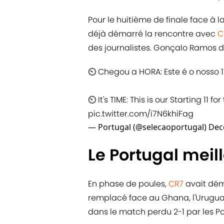
Pour le huitième de finale face à la
déjà démarré la rencontre avec
C
des journalistes. Gonçalo Ramos dé
⏲ Chegou a HORA: Este é o nosso 11
⏲ It's TIME: This is our Starting 11 fo
pic.twitter.com/i7N6khiFag
— Portugal (@selecaoportugal)
Dec
Le Portugal meil
En phase de poules,
CR7
avait dém
remplacé face au Ghana, l'Uruguay
dans le match perdu 2-1 par les Po