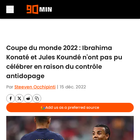
Skip to main content
Coupe du monde 2022 : Ibrahima
Konaté et Jules Koundé n'ont pas pu
célébrer en raison du contrôle
antidopage
Par
Steeven Occhipinti
|
15 déc. 2022
Add us as a preferred source