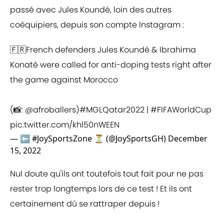
passé avec Jules Koundé, loin des autres
coéquipiers, depuis son compte Instagram :
🇫🇷French defenders Jules Koundé & Ibrahima
Konaté were called for anti-doping tests right after
the game against Morocco
(📸:
@afroballers
)
#MGLQatar2022
|
#FIFAWorldCup
pic.twitter.com/khl50nWEEN
— ⬅️ #JoySportsZone ⏳️ (@JoySportsGH)
December
15, 2022
Nul doute qu'ils ont toutefois tout fait pour ne pas
rester trop longtemps lors de ce test ! Et ils ont
certainement dû se rattraper depuis !