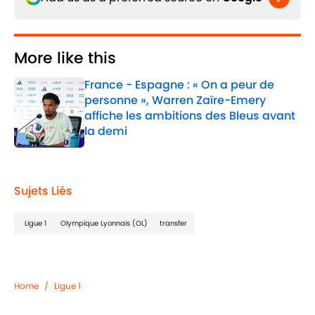
More like this
France - Espagne : « On a peur de
personne », Warren Zaïre-Emery
affiche les ambitions des Bleus avant
la demi
Published by on Invalid Date
1 related articles loaded
Sujets Liés
Ligue 1
Olympique Lyonnais (OL)
transfer
Home
/
Ligue 1