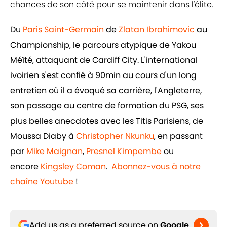
chances de son côté pour se maintenir dans l'élite.
Du
Paris Saint-Germain
de
Zlatan Ibrahimovic
au
Championship, le parcours atypique de Yakou
Méïté, attaquant de Cardiff City. L'international
ivoirien s'est confié à 90min au cours d'un long
entretien où il a évoqué sa carrière, l'Angleterre,
son passage au centre de formation du PSG, ses
plus belles anecdotes avec les Titis Parisiens, de
Moussa Diaby à
Christopher Nkunku
, en passant
par
Mike Maignan
,
Presnel Kimpembe
ou
encore
Kingsley Coman
.
Abonnez-vous à notre
chaîne Youtube
!
Add us as a preferred source on
Google